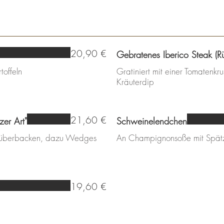
20,90 €
Gebratenes Iberico Steak (R
toffeln
Gratiniert mit einer Tomatenk
Kräuterdip
21,60 €
er Art"
Schweinelendchen
e überbacken, dazu Wedges
An Champignonsoße mit Spät
19,60 €