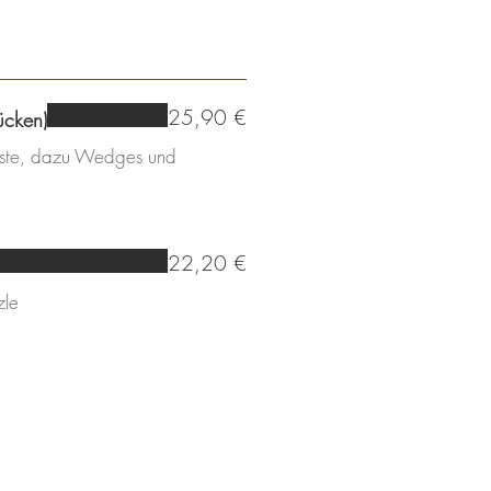
25,90 €
ücken)
ruste, dazu Wedges und
22,20 €
zle