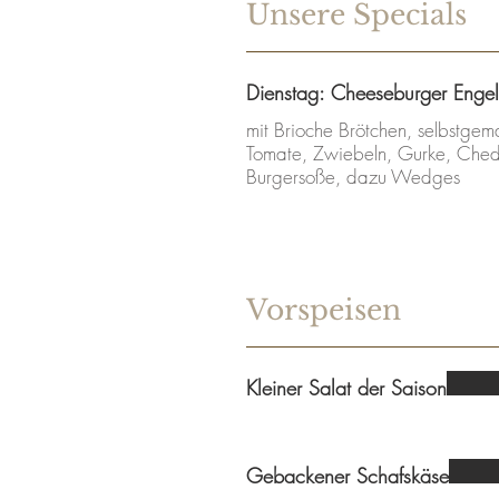
Unsere Specials
Dienstag: Cheeseburger Engel
mit Brioche Brötchen, selbstgem
Tomate, Zwiebeln, Gurke, Che
Burgersoße, dazu Wedges
Vorspeisen
Kleiner Salat der Saison
Gebackener Schafskäse