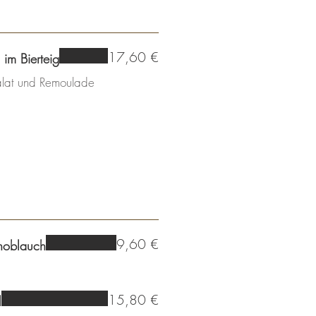
17,60 €
 im Bierteig
alat und Remoulade
9,60 €
Knoblauch
15,80 €
l