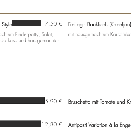
17,50 €
 Style
Freitag : Backfisch (Kabeljau)
achtem Rinderpatty, Salat,
mit hausgemachtem Kartoffels
ddarkäse und hausgemachter
5,90 €
Bruschetta mit Tomate und 
12,80 €
Antipasti Variation á la Enge