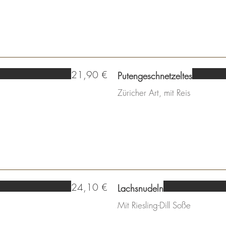
21,90 €
Putengeschnetzeltes
Züricher Art, mit Reis
24,10 €
Lachsnudeln
Mit Riesling-Dill Soße