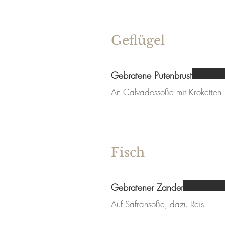
Geflügel
Gebratene Putenbrust
An Calvadossoße mit Kroketten
Fisch
Gebratener Zander
Auf Safransoße, dazu Reis