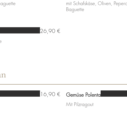
Baguette
mit Schafskäse, Oliven, Peper
Baguette
26,90 €
e
an
16,90 €
Gemüse Polenta
Mit Pilzragout