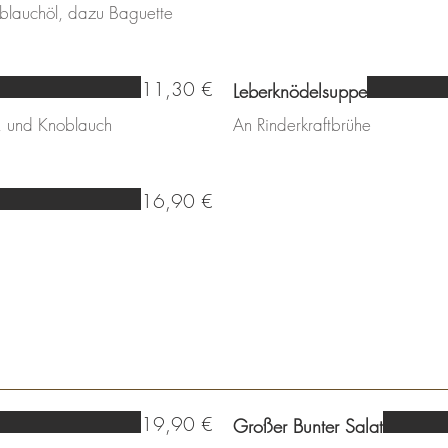
blauchöl, dazu Baguette
11,30 €
Leberknödelsuppe
e, und Knoblauch
An Rinderkraftbrühe
16,90 €
19,90 €
Großer Bunter Salat