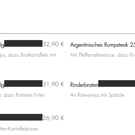
32,90 €
0g
Argentinisches Rumpsteak 
s, dazu Bratkartoffeln mit
Mit Pfefferrahmsauce, dazu Kr
31,90 €
0g
Rinderbraten
r, dazu Pommes Frites
An Rotweinjus mit Spätzle
26,90 €
ten-Kartoffelpüree