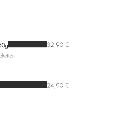
32,90 €
250g
oketten
24,90 €