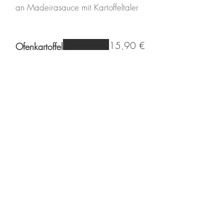
an Madeirasauce mit Kartoffeltaler
15,90 €
Ofenkartoffel
mit Sauerrahmdip, an Salatbouquet